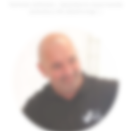
Technicien vérificateur - Spécialiste du risque incendie
(extincteurs, RIA, désenfumage …)