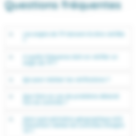
Questions fréquentes
Les engins de TP doivent-ils être vérifiés
?
A quelle fréquence doit-on vérifier un
engin de TP ?
Qui peut réaliser les vérifications ?
Que faire en cas de problème détecté
lors du contrôle ?
dans quel périmètre géographique ACS
Prévention réalise les contrôles d'engins
TP ?