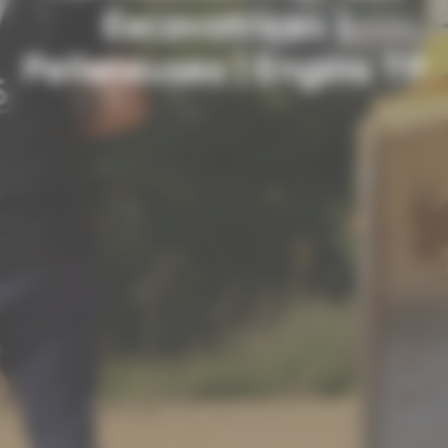
Excavatrices |
Pelleteuses | Engins TP