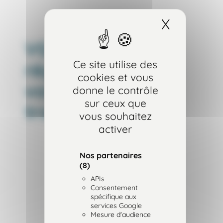
X
Masquer
VGP / contrôle
Ce site utilise des
réglementaire de
cookies et vous
vos engins de
donne le contrôle
sur ceux que
travaux publics
vous souhaitez
activer
Nos partenaires
(8)
APIs
Consentement
spécifique aux
services Google
Mesure d'audience